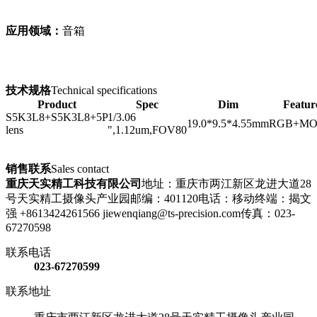
应用领域：
音箱
技术规格
Technical specifications
Product
Spec
Dim
Featur
S5K3L8+S5K3L8+5P
1/3.06
19.0*9.5*4.55mm
RGB+M
lens
",1.12um,FOV80
销售联系
Sales contact
重庆天实精工科技有限公司
地址：
重庆市两江新区龙进大道28
号天实精工摄像头产业园
邮编：
401120
电话：
移动终端：揭文
强 +8613424261566 jiewenqiang@ts-precision.com
传真：
023-
67270598
联系电话
023-67270599
联系地址