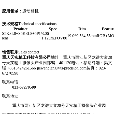
应用领域：
运动相机
技术规格
Technical specifications
Product
Spec
Dim
Featur
S5K3L8+S5K3L8+5P
1/3.06
19.0*9.5*4.55mm
RGB+M
lens
",1.12um,FOV80
销售联系
Sales contact
重庆天实精工科技有限公司
地址：
重庆市两江新区龙进大道28
号天实精工摄像头产业园
邮编：
401120
电话：
移动终端：揭文
强 +8613424261566 jiewenqiang@ts-precision.com
传真：
023-
67270598
联系电话
023-67270599
联系地址
重庆市两江新区龙进大道28号天实精工摄像头产业园